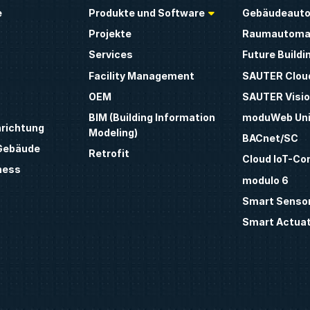
e
Produkte und Software
Gebäudeauto
Projekte
Raumautoma
Services
Future Buildi
Facility Management
SAUTER Clou
OEM
SAUTER Visio
BIM (Building Information
moduWeb Uni
nrichtung
Modeling)
BACnet/SC
 Gebäude
Retrofit
Cloud IoT-Co
ness
modulo 6
Smart Sensor
Smart Actua