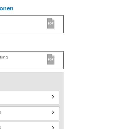
ionen
PDF
lung
PDF
G
R