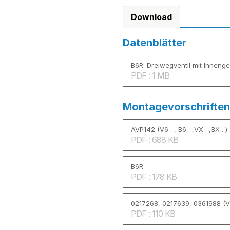
Download
Datenblätter
B6R: Dreiwegventil mit Inneng
PDF : 1 MB
Montagevorschriften
AVP142 (V6 . , B6 . ,VX . ,BX . )
PDF : 688 KB
B6R
PDF : 178 KB
0217268, 0217639, 0361988 (V
PDF : 110 KB