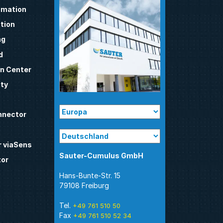
mation
tion
ng
d
n Center
ty
nnector
 viaSens
Sauter-Cumulus GmbH
tor
Hans-Bunte-Str. 15
79108 Freiburg
Tel.
+49 761 510 50
Fax
+49 761 510 52 34