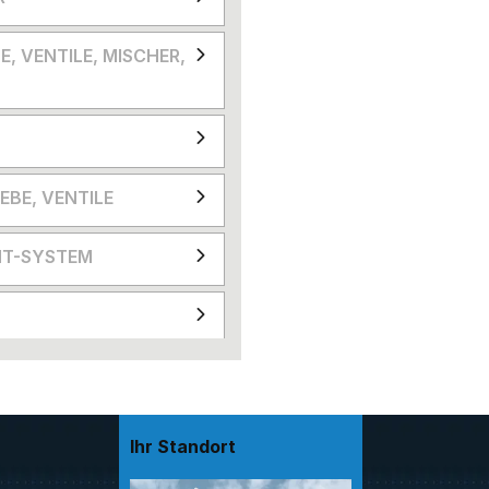
E, VENTILE, MISCHER,
EBE, VENTILE
T-SYSTEM
Ihr Standort