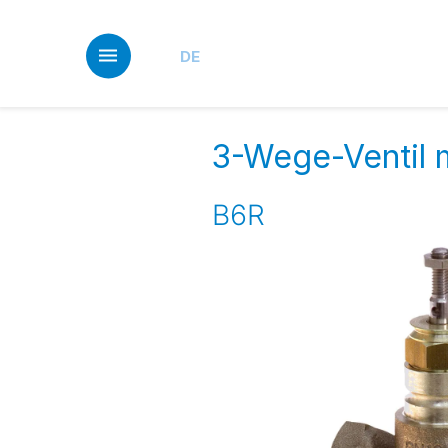
Skip
to
main
DE
content
3-Wege-Ventil m
B6R