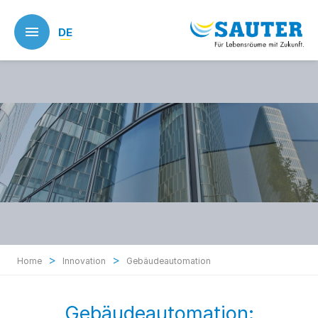
Skip
to
DE
main
content
>
>
Home
Innovation
Gebäudeautomation
Gebäudeautomation: