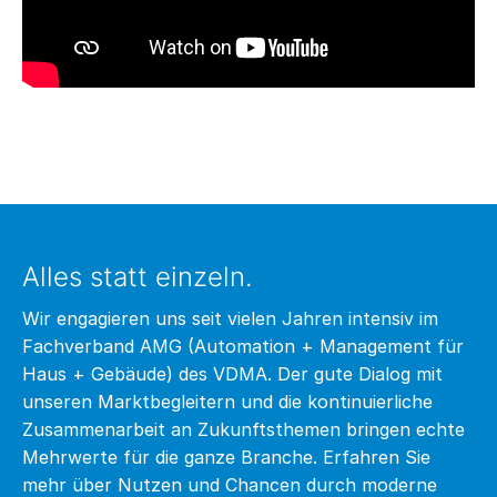
Alles statt einzeln.
Wir engagieren uns seit vielen Jahren intensiv im
Fachverband AMG (Automation + Management für
Haus + Gebäude) des VDMA. Der gute Dialog mit
unseren Marktbegleitern und die kontinuierliche
Zusammenarbeit an Zukunftsthemen bringen echte
Mehrwerte für die ganze Branche. Erfahren Sie
mehr über Nutzen und Chancen durch moderne