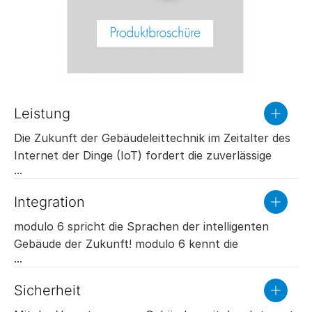
Leistung
read
more
Die Zukunft der Gebäudeleittechnik im Zeitalter des
Internet der Dinge (IoT) fordert die zuverlässige
Verarbeitung grosser Datenmengen, in kürzester
Zeit und mit Geräten von kleinsten Abmessungen.
Integration
read
Die neue Generation der SAUTER
more
Automationsstationen stellen sich genau diesen
modulo 6 spricht die Sprachen der intelligenten
Herausforderungen: modulo 6 bietet bisher
Gebäude der Zukunft! modulo 6 kennt die
unerreichte Leistung in Sachen Datenpunkten pro
spezialisierten Kommunikationsprotokolle der
Automationsstation, Speicherplatz und
Gewerke Heizung, Lüftung, Klima, Licht und Energie
Sicherheit
read
Verarbeitungsgeschwindigkeit und das alles bei
(BACnet IP, BACnet MS/TP, Modbus, KNX, DALI,
more