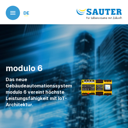
Skip
to
DE
main
content
modulo 6
Das neue
Gebäudeautomationssystem
modulo 6 vereint höchste
Leistungsfähigkeit mit IoT-
Architektur.