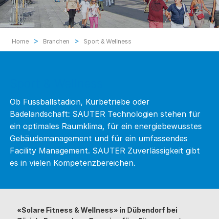
>
>
Home
Branchen
Sport & Wellness
Sport & Wellness
Ob Fussballstadion, Kurbetriebe oder
Badelandschaft: SAUTER Technologien stehen für
ein optimales Raumklima, für ein energiebewusstes
Gebäudemanagement und für ein umfassendes
Facility Management. SAUTER Zuverlässigkeit gibt
es in vielen Kompetenzbereichen.
«Solare Fitness & Wellness» in Dübendorf bei