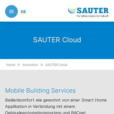
Skip
to
DE
main
content
SAUTER Cloud
>
>
Home
Innovation
SAUTER Cloud
Mobile Building Services
Bedienkomfort wie gewohnt von einer Smart Home
Applikation in Verbindung mit einem
Gebäudeautomationssystem und BACnet.