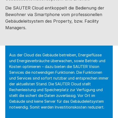
Die SAUTER Cloud entkoppelt die Bedienung der
Bewohner via Smartphone vom professionellen
Gebäudeleitsystem des Property, bzw. Facility
Managers.
Aus der Cloud das Gebäude betreiben, Energieflüsse
und Energieverbräuche überwachen, sowie Betrieb und
Kosten optimieren – dazu bieten die SAUTER Vision
Services die notwendigen Funktionen. Die Funktionen
und Services sind sofort nutzbar und entsprechen immer
der aktuellsten Stand. Die SAUTER Cloud stellt
Rechenleistung und Speicherplatz zur Verfügung und
stellt die sichert die Daten zuverlässig. Vor Ort im
Gebäude sind keine Server für das Gebäudeleitsystem
notwendig. Somit werden Investitionskosten reduziert.