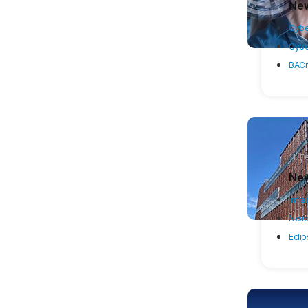
New
Cybe
Cyber
BACn
11. 
New
Infra
Neue 
Ecli