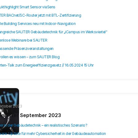
ukthighlight Smart Sensor viaSens
ER BACnet/SC-Router jetzt mit BTL-Zertifizierung
e Building Services neu mit Indoor-Navigation
ngreiche SAUTER Gebäudetechnik für „iCampus im Werksviertel“
enlose Webinare bei SAUTER
ssende Präsenzveranstaltungen
wollen es wissen – zum SAUTER Blog
ten-Talk zum Energieeffizienzgesetz // 16.05.2024 15 Uhr
Oktober 2023
sletter September 2023
r in der Gebäudetechnik – ein realistisches Szenario?
ware-Update für mehr Cybersicherheit in der Gebäudeautomation