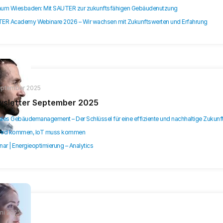
inum Wiesbaden: Mit SAUTER zur zukunftsfähigen Gebäudenutzung
ER Academy Webinare 2026 – Wir wachsen mit Zukunftswerten und Erfahrung
eptember 2025
sletter September 2025
ales Gebäudemanagement – Der Schlüssel für eine effiziente und nachhaltige Zukunf
wird kommen, IoT muss kommen
ar | Energieoptimierung – Analytics
uni 2025