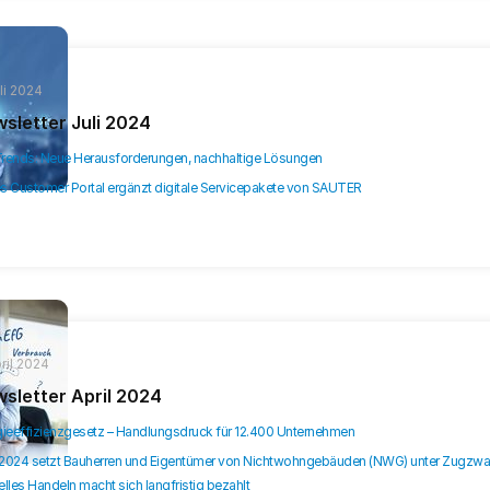
uli 2024
sletter Juli 2024
rends: Neue Herausforderungen, nachhaltige Lösungen
s Customer Portal ergänzt digitale Servicepakete von SAUTER
pril 2024
sletter April 2024
gieeffizienzgesetz – Handlungsdruck für 12.400 Unternehmen
2024 setzt Bauherren und Eigentümer von Nichtwohngebäuden (NWG) unter Zugzwa
lles Handeln macht sich langfristig bezahlt