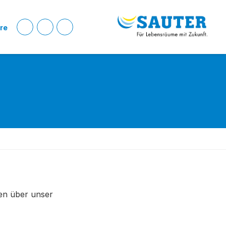
ere
en über unser