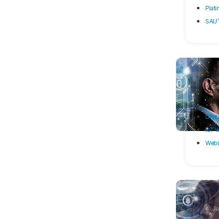
Plat
SAUT
9. S
New
Digit
IoT 
Webin
4. J