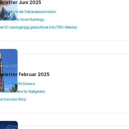
sletter Juni 2025
r Security in der Gebäudeautomation
 Security für Smart Buildings
et SC durchgängig gedacht bei SAUTER I Webinar
Februar 2025
sletter Februar 2025
struktur für Life Science
Motorantriebe für Stellgeräte
pse Success Story