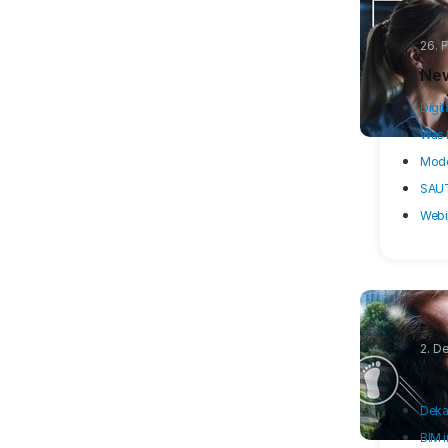
26. 
New
Digit
Was 
Mode
SAUTE
Webi
2. D
New
Deka
BIM 