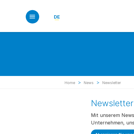
Skip
to
main
DE
content
>
>
Home
News
Newsletter
Newsletter
Mit unserem Newsl
Unternehmen, uns