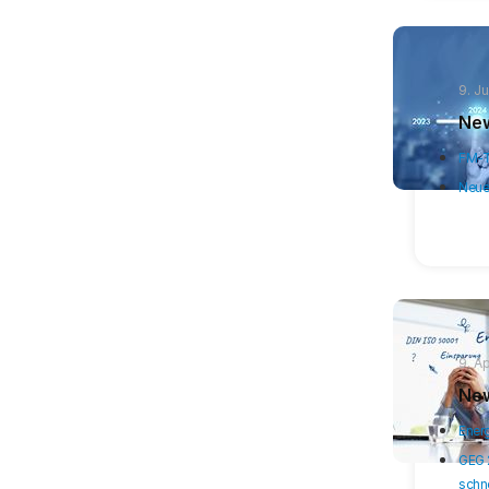
9. J
New
FM-T
Neue
9. A
New
Ener
GEG 
schne