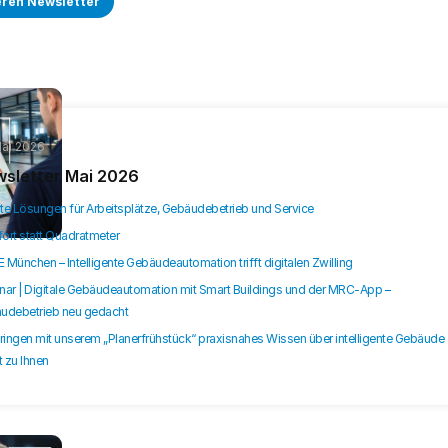
eren Newsletter
Mai 2026
sletter Mai 2026
te Lösungen für Arbeitsplätze, Gebäudebetrieb und Service
ort statt Quadratmeter
München – Intelligente Gebäudeautomation trifft digitalen Zwilling
nar | Digitale Gebäudeautomation mit Smart Buildings und der MRC-App –
udebetrieb neu gedacht
ringen mit unserem „Planerfrühstück“ praxisnahes Wissen über intelligente Gebäude
t zu Ihnen