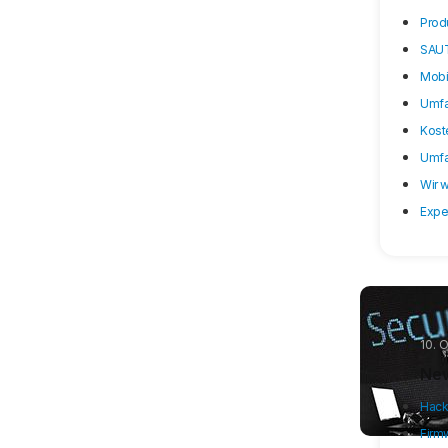
Prod
SAUT
Mobil
Umfa
Kost
Umfa
Wir 
Exper
10. 
New
Hacke
Firm