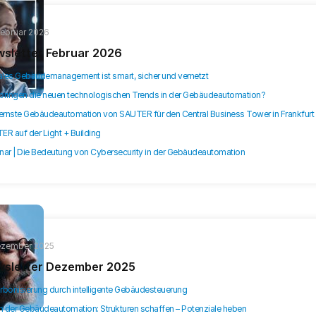
Februar 2026
sletter Februar 2026
ales Gebäude­management ist smart, sicher und vernetzt
bringen die neuen technologischen Trends in der Gebäudeautomation?
rnste Gebäudeautomation von SAUTER für den Central Business Tower in Frankfurt
R auf der Light + Building
nar | Die Bedeutung von Cybersecurity in der Gebäudeautomation
ezember 2025
sletter Dezember 2025
rbonisierung durch intelligente Gebäudesteuerung
in der Gebäudeautomation: Strukturen schaffen – Potenziale heben