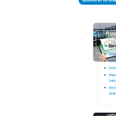
Abonnieren Sie uns
19. 
New
Smar
Komf
NOVE 
Webi
Gebä
Wir b
direk