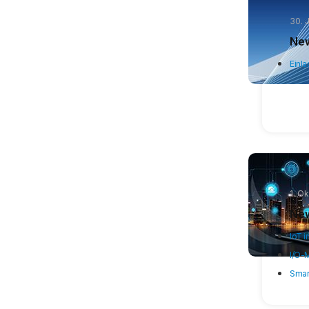
30. 
New
Einl
1. O
New
IoT 
I/O-
Smar