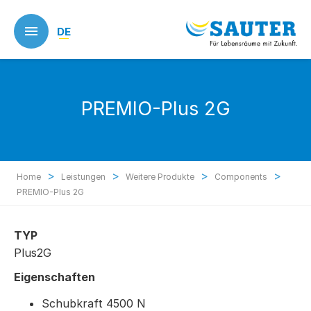
Skip
to
DE
main
content
PREMIO-Plus 2G
>
>
>
>
Home
Leistungen
Weitere Produkte
Components
PREMIO-Plus 2G
TYP
Plus2G
Eigenschaften
Schubkraft 4500 N