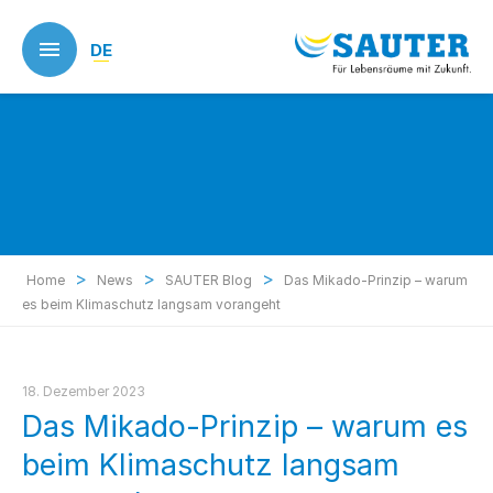
Skip
to
DE
main
content
>
>
>
Home
News
SAUTER Blog
Das Mikado-Prinzip – warum
es beim Klimaschutz langsam vorangeht
18. Dezember 2023
Das Mikado-Prinzip – warum es
beim Klimaschutz langsam