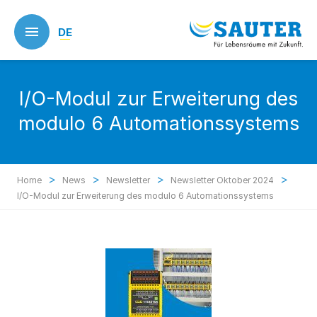
Skip
to
DE
main
content
I/O-Modul zur Erweiterung des
modulo 6 Automationssystems
>
>
>
>
Home
News
Newsletter
Newsletter Oktober 2024
I/O-Modul zur Erweiterung des modulo 6 Automationssystems