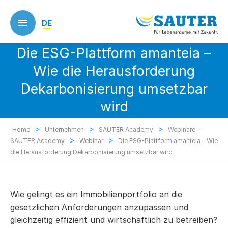
Skip
to
DE
main
content
Die ESG-Plattform amanteia –
Wie die Herausforderung
Dekarbonisierung umsetzbar
wird
>
>
>
Home
Unternehmen
SAUTER Academy
Webinare –
>
>
SAUTER Academy
Webinar
Die ESG-Plattform amanteia – Wie
die Herausforderung Dekarbonisierung umsetzbar wird
Wie gelingt es ein Immobilienportfolio an die
gesetzlichen Anforderungen anzupassen und
gleichzeitig effizient und wirtschaftlich zu betreiben?