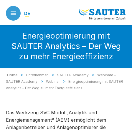
Skip
to
DE
main
content
Energieoptimierung mit
SAUTER Analytics – Der Weg
zu mehr Energieeffizienz
>
>
>
Home
Unternehmen
SAUTER Academy
Webinare –
>
>
SAUTER Academy
Webinar
Energieoptimierung mit SAUTER
Analytics – Der Weg zu mehr Energieeffizienz
Das Werkzeug SVC Modul „Analytik und
Energiemanagement“ (AEM) ermöglicht dem
Anlagenbetreiber und Anlagenoptimierer die