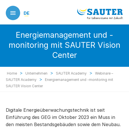
Skip
to
DE
main
content
Energiemanagement und -
monitoring mit SAUTER Vision
Center
>
>
>
Home
Unternehmen
SAUTER Academy
Webinare –
>
SAUTER Academy
Energiemanagement und -monitoring mit
SAUTER Vision Center
Digitale Energieüberwachungstechnik ist seit
Einführung des GEG im Oktober 2023 ein Muss in
den meisten Bestandsgebäuden sowie dem Neubau.