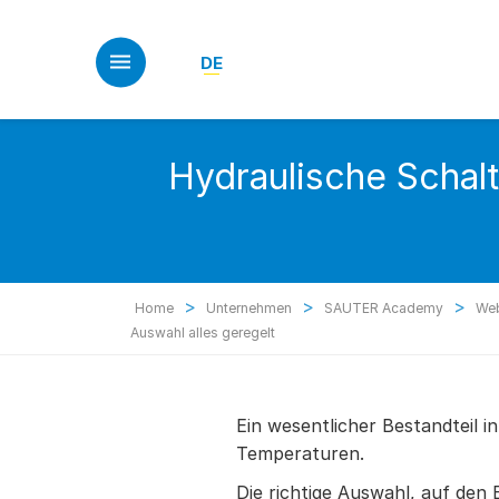
Skip
to
main
DE
content
Hydraulische Schalt
>
>
>
Home
Unternehmen
SAUTER Academy
Web
Auswahl alles geregelt
Ein wesentlicher Bestandteil 
Temperaturen.
Die richtige Auswahl, auf den