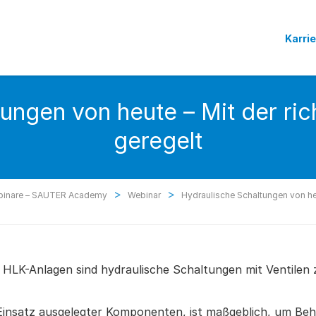
Karri
ungen von heute – Mit der ric
geregelt
>
>
inare – SAUTER Academy
Webinar
Hydraulische Schaltungen von heu
in HLK-Anlagen sind hydraulische Schaltungen mit Ventilen
 Einsatz ausgelegter Komponenten, ist maßgeblich, um Beh