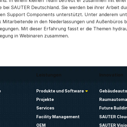
nd. In einem kleinen Team betreut er zusammen mit einer 
e bei SAUTER Deutschland. Sie werden bei ihrer Arbeit du
hen Support Components unterstützt. Unter anderem unte
 Mitarbeitende in den Niederlassungen und Außenbüros b
legungen. Mit dieser Erfahrung fasst er die Themen hydra
legung in Webinaren zusammen.
Leistungen
Innovation
e
Produkte und Software
Gebäudeauto
Projekte
Raumautoma
Services
Future Buildi
Facility Management
SAUTER Clou
OEM
SAUTER Visio