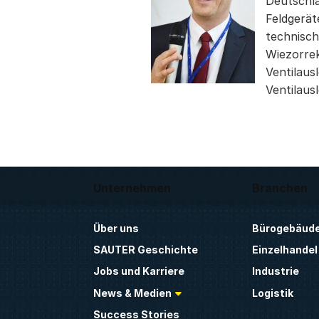
Deutschla
Feldgerät
technisc
Wiezorrek
Ventilaus
Ventilaus
Unternehmen
Branchen
Über uns
Bürogebäud
SAUTER Geschichte
Einzelhandel
Jobs und Karriere
Industrie
News & Medien
Logistik
Success Stories