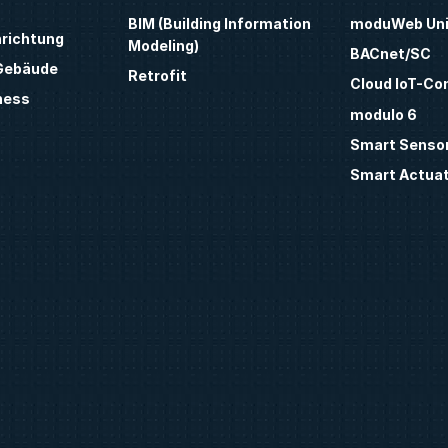
BIM (Building Information
moduWeb Uni
nrichtung
Modeling)
BACnet/SC
 Gebäude
Retrofit
Cloud IoT-Co
ness
modulo 6
Smart Sensor
Smart Actua