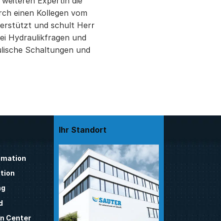
weiteren Expertin die
rch einen Kollegen vom
rstützt und schult Herr
ei Hydraulikfragen und
ulische Schaltungen und
Ihr Standort
mation
tion
ng
d
n Center