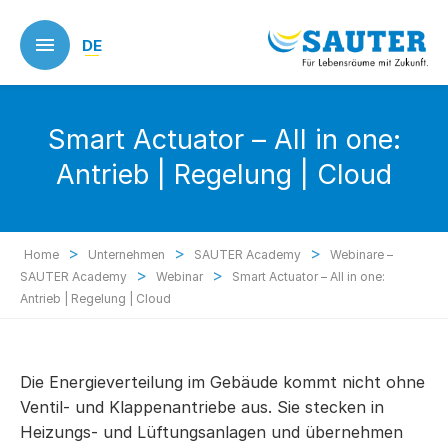
Skip
to
DE
main
content
Smart Actuator – All in one:
Antrieb | Regelung | Cloud
>
>
>
Home
Unternehmen
SAUTER Academy
Webinare –
>
>
SAUTER Academy
Webinar
Smart Actuator – All in one:
Antrieb | Regelung | Cloud
Die Energieverteilung im Gebäude kommt nicht ohne
Ventil- und Klappenantriebe aus. Sie stecken in
Heizungs- und Lüftungsanlagen und übernehmen