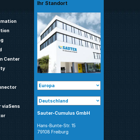
Ihr Standort
mation
tion
ng
d
n Center
ty
nnector
 viaSens
Sauter-Cumulus GmbH
tor
Hans-Bunte-Str. 15
79108 Freiburg