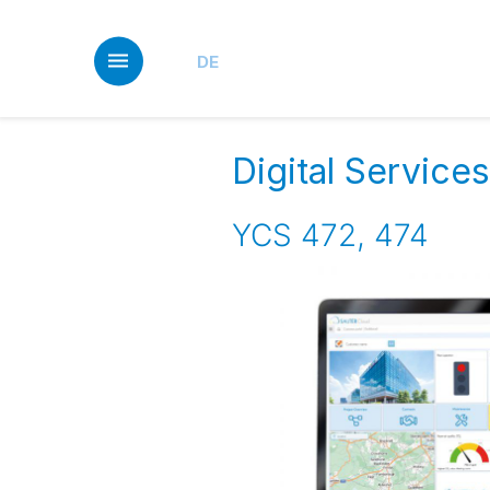
Skip
to
main
DE
content
Digital Service
YCS 472, 474