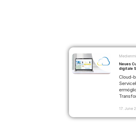
Medienmi
Neues Cu
digitale
Cloud-b
Servic
ermöglic
Transfo
17. June 