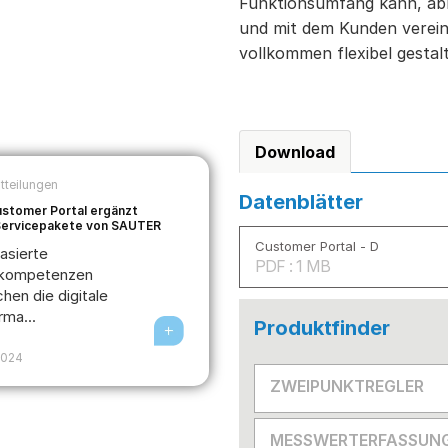
Funktionsumfang kann, a
und mit dem Kunden verein
vollkommen flexibel gestal
Download
tteilungen
Datenblätter
stomer Portal ergänzt
 Servicepakete von SAUTER
Customer Portal - D
asierte
PDF : 1 MB
ekompetenzen
hen die digitale
rma...
Produktfinder
2024
ZWEIPUNKTREGLER
MESSWERTERFASSUN