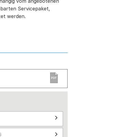
bhängig vom angebotenen
barten Servicepaket,
tet werden.
PDF
G