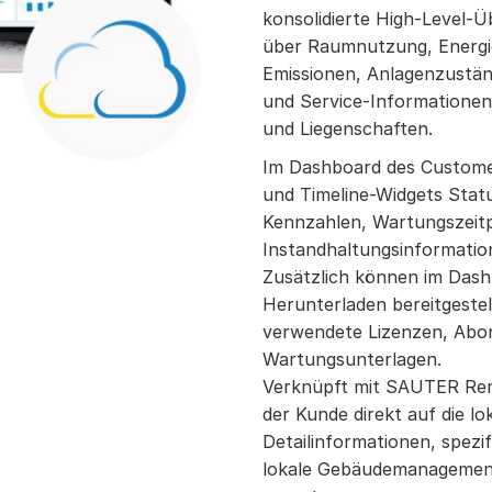
konsolidierte High-Level-Ü
über Raumnutzung, Energi
Emissionen, Anlagenzustän
und Service-Informatione
und Liegenschaften.
Im Dashboard des Custome
und Timeline-Widgets Stat
Kennzahlen, Wartungszeit
Instandhaltungsinformation
Zusätzlich können im Da
Herunterladen bereitgestell
verwendete Lizenzen, Ab
Wartungsunterlagen.
Verknüpft mit SAUTER Re
der Kunde direkt auf die l
Detailinformationen, spezi
lokale Gebäudemanagement 