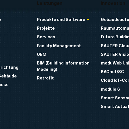
Leistungen
Innovation
e
Produkte und Software
Gebäudeauto
Projekte
Raumautoma
Services
Future Buildi
Facility Management
SAUTER Clou
OEM
SAUTER Visio
BIM (Building Information
moduWeb Uni
nrichtung
Modeling)
BACnet/SC
 Gebäude
Retrofit
Cloud IoT-Co
ness
modulo 6
Smart Sensor
Smart Actua