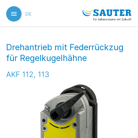
Skip
to
DE
main
content
Drehantrieb mit Federrückzug
für Regelkugelhähne
AKF 112, 113