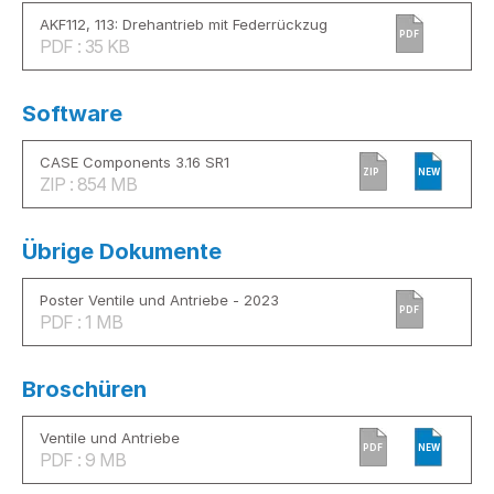
AKF112, 113: Drehantrieb mit Federrückzug
PDF
PDF : 35 KB
Software
CASE Components 3.16 SR1
ZIP
NEW
ZIP : 854 MB
Übrige Dokumente
Poster Ventile und Antriebe - 2023
PDF
PDF : 1 MB
Broschüren
Ventile und Antriebe
PDF
NEW
PDF : 9 MB