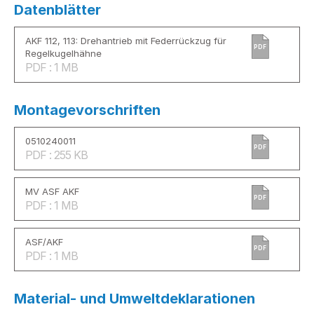
Datenblätter
AKF 112, 113: Drehantrieb mit Federrückzug für
PDF
Regelkugelhähne
PDF : 1 MB
Montagevorschriften
0510240011
PDF
PDF : 255 KB
MV ASF AKF
PDF
PDF : 1 MB
ASF/AKF
PDF
PDF : 1 MB
Material- und Umweltdeklarationen