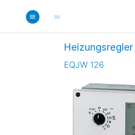
Skip
to
main
DE
content
Heizungsregler 
EQJW 126