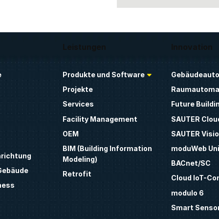
Leistungen
Innovation
e
Produkte und Software
Gebäudeauto
Projekte
Raumautoma
Services
Future Buildi
Facility Management
SAUTER Clou
OEM
SAUTER Visio
BIM (Building Information
moduWeb Uni
nrichtung
Modeling)
BACnet/SC
 Gebäude
Retrofit
Cloud IoT-Co
ness
modulo 6
Smart Sensor