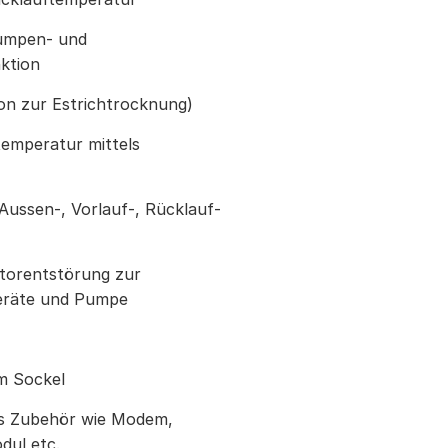
Pumpen- und
nktion
on zur Estrichtrocknung)
emperatur mittels
Aussen-, Vorlauf-, Rücklauf-
storentstörung zur
eräte und Pumpe
im Sockel
ses Zubehör wie Modem,
dul etc.