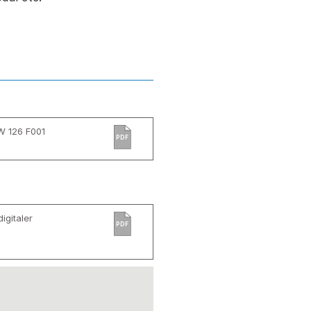
W 126 F001
PDF
igitaler
PDF