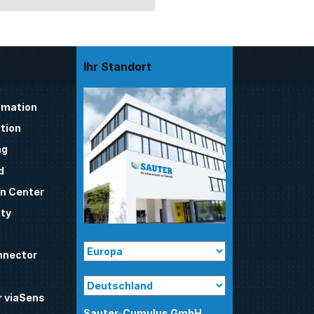
Ihr Standort
mation
tion
ng
d
n Center
ty
nnector
 viaSens
Sauter-Cumulus GmbH