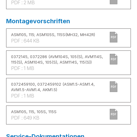
PDF : 2 MB
Montagevorschriften
ASM105, 115; ASM105S, 115S(MH32, MH42R)
PDF
PDF : 644 KB
0372145, 0372286 (AVM104S, 105(S), AVM114S,
PDF
115(S), ASM104S, 105(S), ASM114S, 115(S))
PDF : 1 MB
0372459100, 0372459102 (ASM1.5-ASM1.4,
PDF
AVM1.5-AVM1.4, AKM1.5)
PDF : 1 MB
ASM105, 115, 105S, 115S
PDF
PDF : 649 KB
Service-Dokumentationen