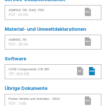
ASM104...115, 104S...115S
PDF
PDF : 93 KB
Material- und Umweltdeklarationen
ASM105, 115
PDF
PDF : 36 KB
Software
CASE Components 3.16 SR1
ZIP
NEW
ZIP : 854 MB
Übrige Dokumente
Poster Ventile und Antriebe - 2023
PDF
PDF : 1 MB