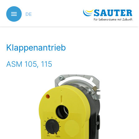
Skip
to
DE
main
content
Klappenantrieb
ASM 105, 115