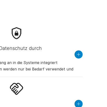
(Datenschutz durch
read
more
ng an in die Systeme integriert
 werden nur bei Bedarf verwendet und
isiert
read