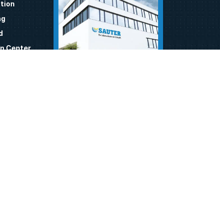
tion
ng
d
n Center
ty
nnector
 viaSens
Sauter-Cumulus GmbH
tor
Hans-Bunte-Str. 15
79108 Freiburg
Tel.
+49 761 510 50
Fax
+49 761 510 52 34
www.sauter-cumulus.de