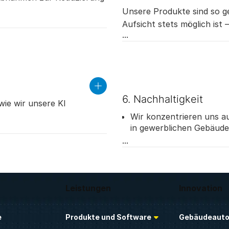
Unsere Produkte sind so ge
hlichen Aufsicht
Aufsicht stets möglich is
icheren
Risiko der jeweiligen KI.
read
more
6. Nachhaltigkeit
wie wir unsere KI
Wir konzentrieren uns au
in gewerblichen Gebäude
re Systeme.
Unsere Produkte und Die
Automatisierungsprodukte
Nachhaltigkeit großer G
Leistungen
Innovation
e
Produkte und Software
Gebäudeauto