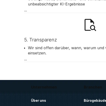
unbeabsichtigter KI-Ergebnisse
Gewährleistung einer angemessenen mensc
Unsere KI wird nach einem zertifizierten s
Lebenszyklusprozess entwickelt.
5. Transparenz
Wir sind offen darüber, wann, warum und 
einsetzen.
Transparenz stärkt das Vertrauen in unse
Unternehmen
Branchen
Über uns
Bürogebäud