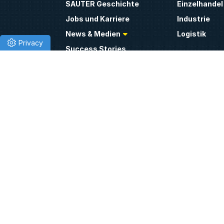
SAUTER Geschichte
Einzelhandel
Jobs und Karriere
Industrie
News & Medien
Logistik
Success Stories
Bildung
Nachhaltigkeit/ESG
Kulturelle Ei
Corporate Compliance
Öffentliche
Zertifizierungen
Sport & Well
Downloads
Gesundheit
Videos
Life Science
Standorte
SAUTER Academy
Wohnbau
Kontakt
Freizeit
Hotels