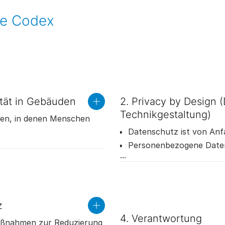
nce Codex
ität in Gebäuden
2. Privacy by Design 
read
more
Technikgestaltung)
men, in denen Menschen
Datenschutz ist von Anfa
 unsere Mitarbeitenden und
Personenbezogene Daten
nach Möglichkeit anonym
 Vereinfachung der
z
read
more
4. Verantwortung
maßnahmen zur Reduzierung