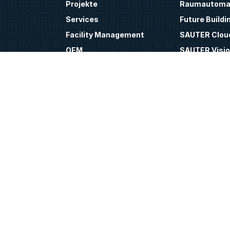
Projekte
Raumautoma
Services
Future Buildi
Facility Management
SAUTER Clou
OEM
SAUTER Visio
BIM (Building Information
moduWeb Uni
nrichtung
Modeling)
BACnet/SC
 Gebäude
Retrofit
Cloud IoT-Co
ness
modulo 6
Smart Sensor
Smart Actua