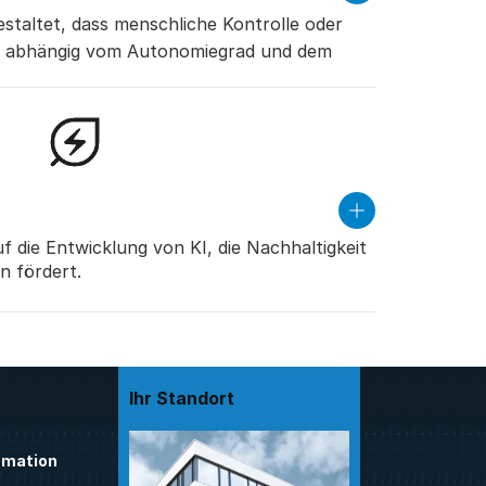
more
staltet, dass menschliche Kontrolle oder
t – abhängig vom Autonomiegrad und dem
read
more
f die Entwicklung von KI, die Nachhaltigkeit
n fördert.
nstleistungen, wie
 und Facility Services, verbessern die
ebäude.
Ihr Standort
mation