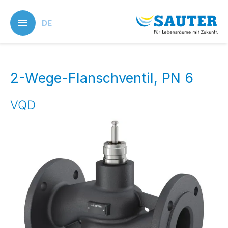
Skip
to
DE
main
content
2-Wege-Flanschventil, PN 6
VQD