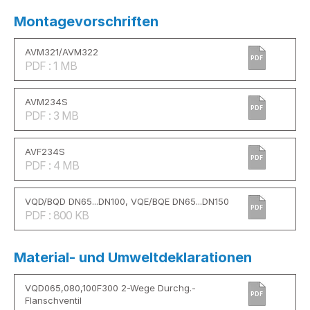
Montagevorschriften
AVM321/AVM322
PDF
PDF : 1 MB
AVM234S
PDF
PDF : 3 MB
AVF234S
PDF
PDF : 4 MB
VQD/BQD DN65...DN100, VQE/BQE DN65...DN150
PDF
PDF : 800 KB
Material- und Umweltdeklarationen
VQD065,080,100F300 2-Wege Durchg.-
PDF
Flanschventil