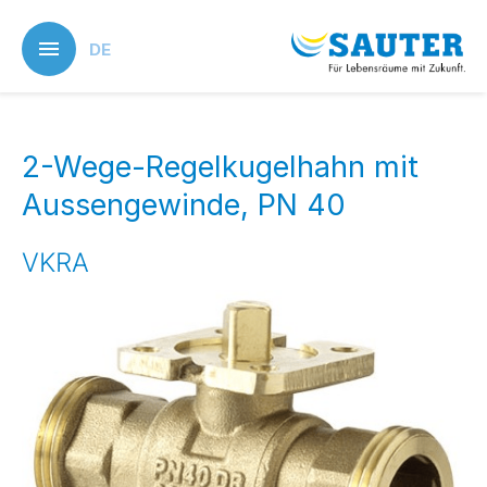
Skip
to
DE
main
content
2-Wege-Regelkugelhahn mit
Aussengewinde, PN 40
VKRA