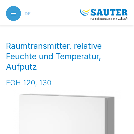
Skip
to
DE
main
content
Raumtransmitter, relative
Feuchte und Temperatur,
Aufputz
EGH 120, 130