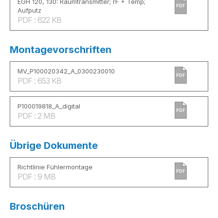
EGH 120, 130: Raumtransmitter; rF + Temp;
PDF
Aufputz
PDF : 622 KB
Montagevorschriften
MV_P100020342_A_0300230010
PDF
PDF : 653 KB
P100019818_A_digital
PDF
PDF : 2 MB
Übrige Dokumente
Richtlinie Fühlermontage
PDF
PDF : 9 MB
Broschüren