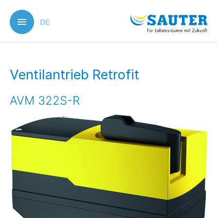
Skip
to
DE
main
content
Ventilantrieb Retrofit
AVM 322S-R