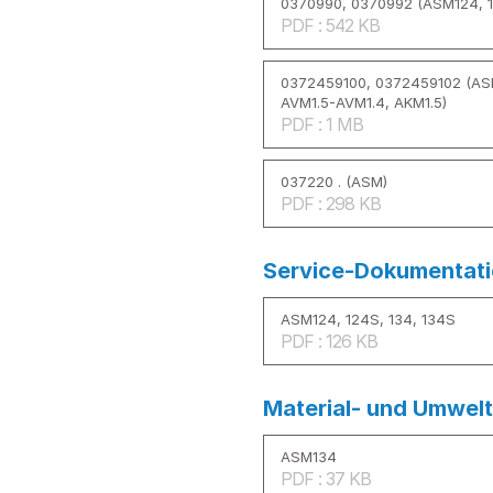
0370990, 0370992 (ASM124, 1
PDF : 542 KB
0372459100, 0372459102 (AS
AVM1.5-AVM1.4, AKM1.5)
PDF : 1 MB
037220 . (ASM)
PDF : 298 KB
Service-Dokumentat
ASM124, 124S, 134, 134S
PDF : 126 KB
Material- und Umwelt
ASM134
PDF : 37 KB