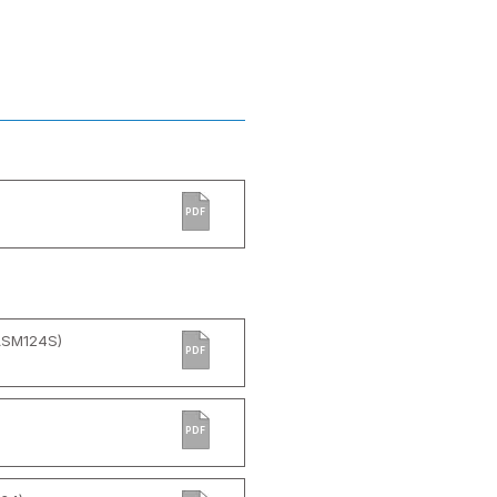
PDF
 ASM124S)
PDF
PDF