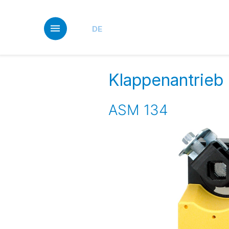
Skip
to
main
DE
content
Klappenantrieb
ASM 134