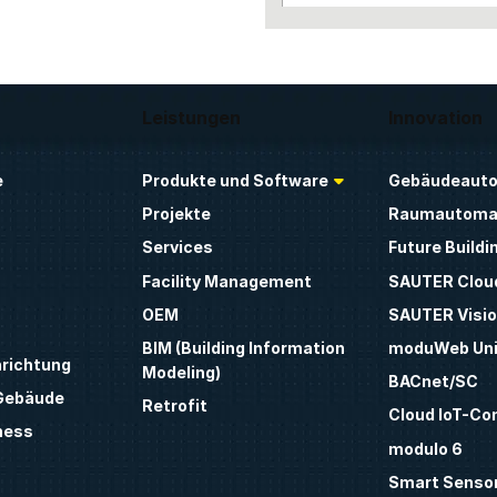
Leistungen
Innovation
e
Produkte und Software
Gebäudeauto
Projekte
Raumautoma
Services
Future Buildi
Facility Management
SAUTER Clou
OEM
SAUTER Visio
BIM (Building Information
moduWeb Uni
nrichtung
Modeling)
BACnet/SC
 Gebäude
Retrofit
Cloud IoT-Co
ness
modulo 6
Smart Sensor