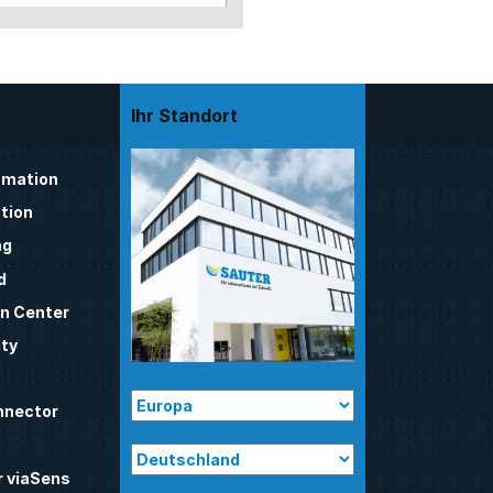
Ihr Standort
mation
tion
ng
d
n Center
ty
nnector
 viaSens