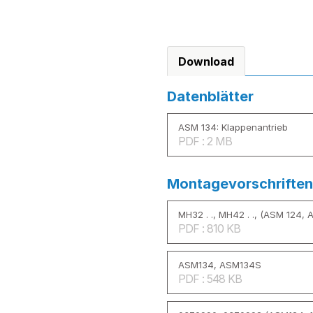
Download
Datenblätter
ASM 134: Klappenantrieb
PDF : 2 MB
Montagevorschriften
MH32 . ., MH42 . ., (ASM 124,
PDF : 810 KB
ASM134, ASM134S
PDF : 548 KB