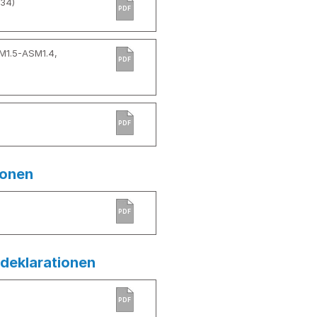
34)
PDF
M1.5-ASM1.4,
PDF
PDF
ionen
PDF
deklarationen
PDF