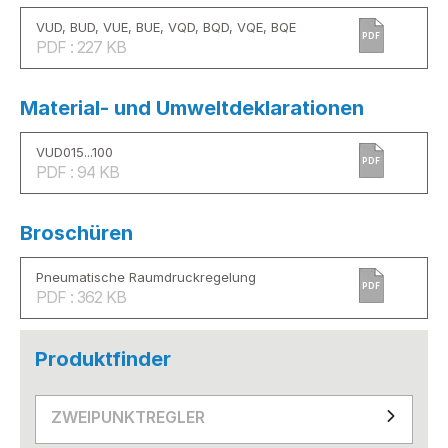
VUD, BUD, VUE, BUE, VQD, BQD, VQE, BQE
PDF
PDF : 227 KB
Material- und Umweltdeklarationen
VUD015...100
PDF
PDF : 94 KB
Broschüren
Pneumatische Raumdruckregelung
PDF
PDF : 362 KB
Produktfinder
ZWEIPUNKTREGLER