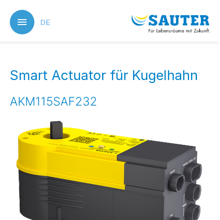
Skip
to
DE
main
content
Smart Actuator für Kugelhahn
AKM115SAF232