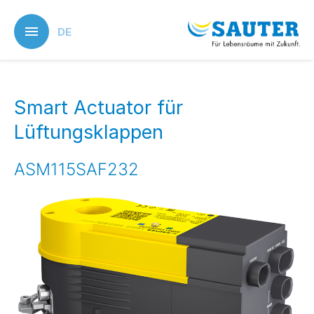
Skip
to
DE
main
content
Smart Actuator für
Lüftungsklappen
ASM115SAF232