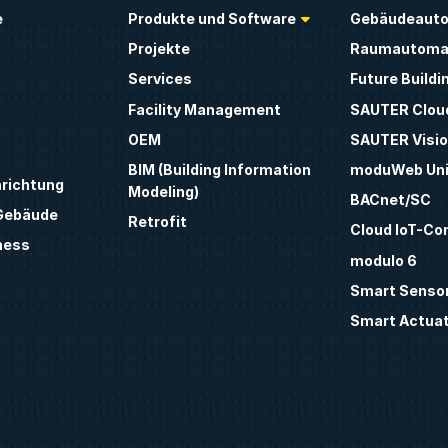
e
Produkte und Software
Gebäudeauto
Projekte
Raumautoma
Services
Future Buildi
Facility Management
SAUTER Clou
OEM
SAUTER Visio
BIM (Building Information
moduWeb Uni
nrichtung
Modeling)
BACnet/SC
 Gebäude
Retrofit
Cloud IoT-Co
ness
modulo 6
Smart Sensor
Smart Actua