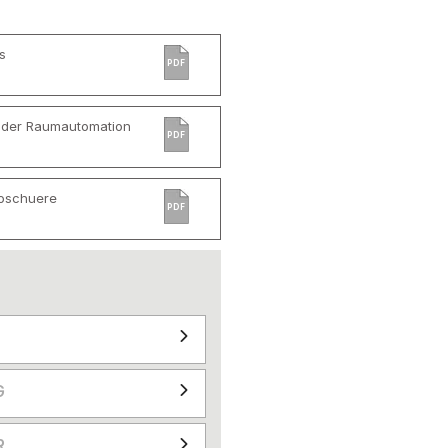
s
PDF
 der Raumautomation
PDF
roschuere
PDF
G
R