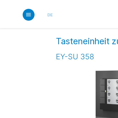
Skip
to
main
DE
content
Tasteneinheit 
EY-SU 358