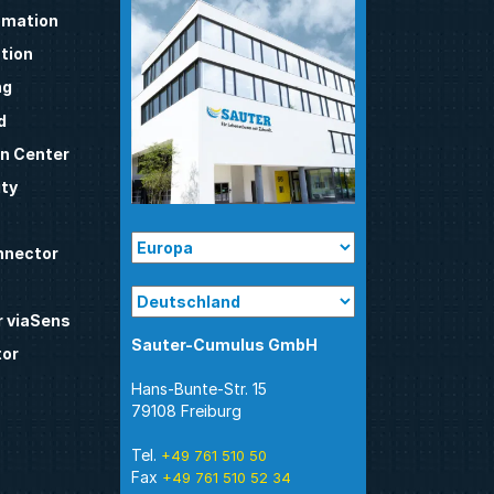
mation
tion
ng
d
n Center
ty
nnector
 viaSens
Sauter-Cumulus GmbH
tor
Hans-Bunte-Str. 15
79108 Freiburg
Tel.
+49 761 510 50
Fax
+49 761 510 52 34