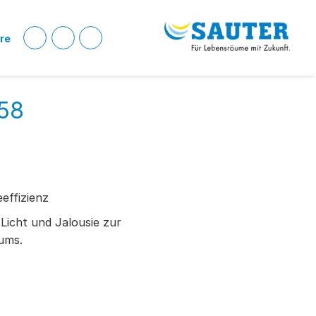
ere
358
eeffizienz
 Licht und Jalousie zur
ums.