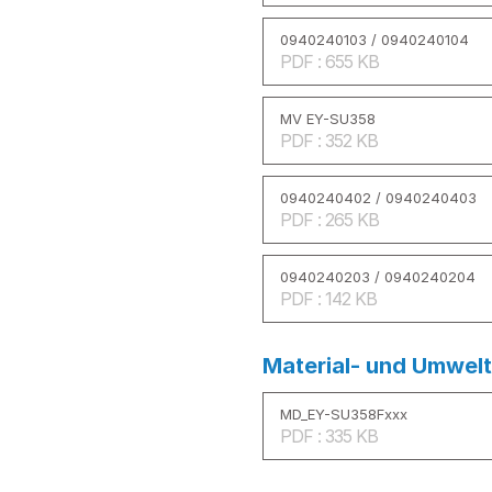
0940240103 / 0940240104
PDF : 655 KB
MV EY-SU358
PDF : 352 KB
0940240402 / 0940240403
PDF : 265 KB
0940240203 / 0940240204
PDF : 142 KB
Material- und Umwelt
MD_EY-SU358Fxxx
PDF : 335 KB