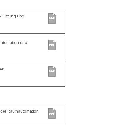
e-Lüftung und
PDF
automation und
PDF
er
PDF
 der Raumautomation
PDF