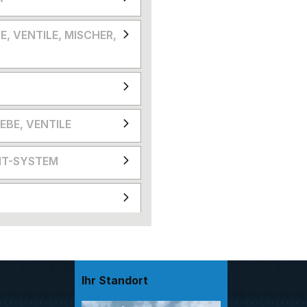
E, VENTILE, MISCHER,
EBE, VENTILE
T-SYSTEM
Ihr Standort