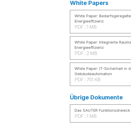
White Papers
White Paper: Bedarfsgeregelt
Energieeffizienz
PDF : 1 MB
White Paper: Integrierte Raum
Energieeffizienz
PDF : 2 MB
White Paper: IT-Sicherheit in d
Gebäudeautomation
PDF : 751 KB
Übrige Dokumente
Das SAUTER Funktionsdreieck
PDF : 1 MB