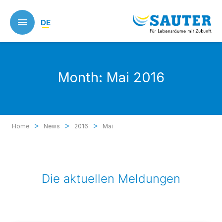
Skip
to
DE
main
content
Month:
Mai 2016
>
>
>
Home
News
2016
Mai
Die aktuellen Meldungen