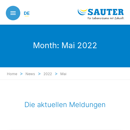
Skip
to
DE
main
content
Month:
Mai 2022
>
>
>
Home
News
2022
Mai
Die aktuellen Meldungen