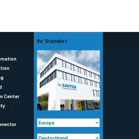
Ihr Standort
mation
tion
ng
d
n Center
ty
nnector