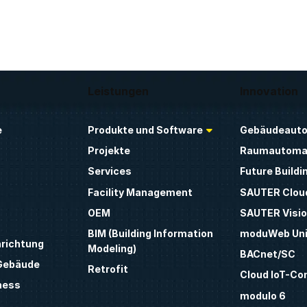
Leistungen
Innovation
e
Produkte und Software
Gebäudeauto
Projekte
Raumautoma
Services
Future Buildi
Facility Management
SAUTER Clou
OEM
SAUTER Visio
BIM (Building Information
moduWeb Uni
nrichtung
Modeling)
BACnet/SC
 Gebäude
Retrofit
Cloud IoT-Co
ness
modulo 6