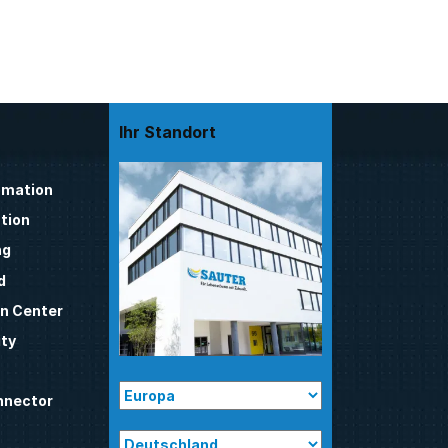
Ihr Standort
mation
tion
ng
d
n Center
ty
nnector