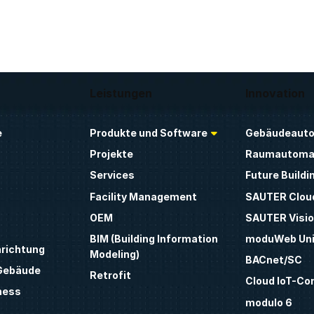
Leistungen
Innovation
e
Produkte und Software
Gebäudeauto
Projekte
Raumautoma
Services
Future Buildi
Facility Management
SAUTER Clou
OEM
SAUTER Visio
BIM (Building Information
moduWeb Uni
nrichtung
Modeling)
BACnet/SC
 Gebäude
Retrofit
Cloud IoT-Co
ness
modulo 6