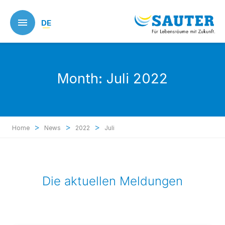
Skip
to
DE
main
content
Month:
Juli 2022
>
>
>
Home
News
2022
Juli
Die aktuellen Meldungen