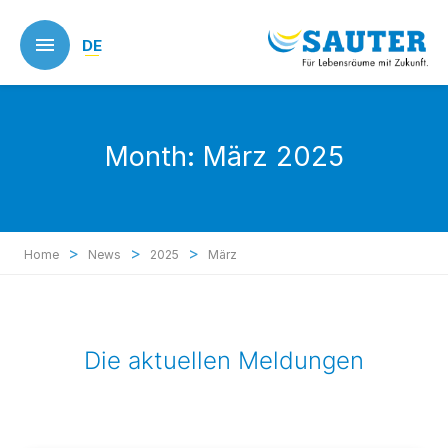
Skip
to
DE
main
content
Month:
März 2025
>
>
>
Home
News
2025
März
Die aktuellen Meldungen