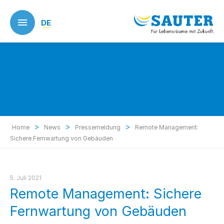
Skip
to
DE
main
content
>
>
>
Home
News
Pressemeldung
Remote Management:
Sichere Fernwartung von Gebäuden
5. Juli 2021
Remote Management: Sichere
Fernwartung von Gebäuden