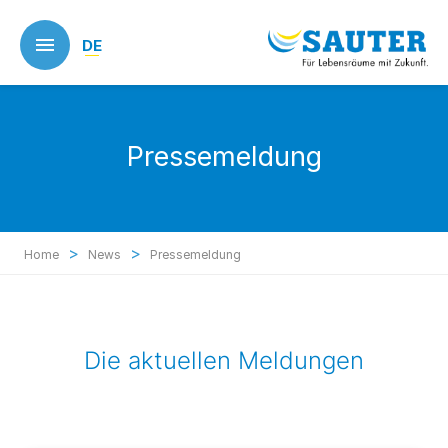
Skip
to
DE
main
content
Pressemeldung
>
>
Home
News
Pressemeldung
Die aktuellen Meldungen