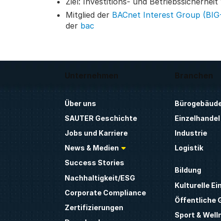
Ziel: Investitions- und Betriebssicherh
Mitglied der
BACnet Interest Group (BIG
der
bac
Unternehmen
Branchen
Über uns
Bürogebäud
SAUTER Geschichte
Einzelhandel
Jobs und Karriere
Industrie
News & Medien
Logistik
Success Stories
Bildung
Nachhaltigkeit/ESG
Kulturelle Ei
Corporate Compliance
Öffentliche
Zertifizierungen
Sport & Well