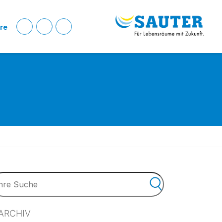
ere
ARCHIV