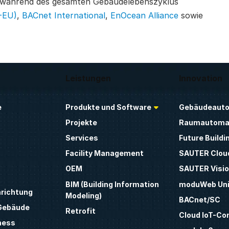
eit während des gesamten Gebäudelebenszyklus
-EU)
,
BACnet International
,
EnOcean Alliance
sowie
Leistungen
Innovation
e
Produkte und Software
Gebäudeauto
Projekte
Raumautoma
Services
Future Buildi
Facility Management
SAUTER Clou
OEM
SAUTER Visio
BIM (Building Information
moduWeb Uni
nrichtung
Modeling)
BACnet/SC
 Gebäude
Retrofit
Cloud IoT-Co
ness