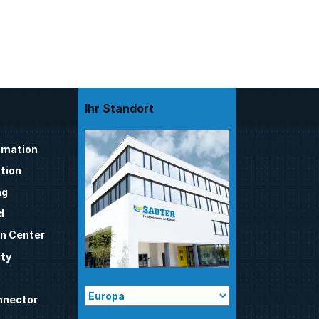
Ihr Standort
mation
tion
ng
d
n Center
ty
nnector